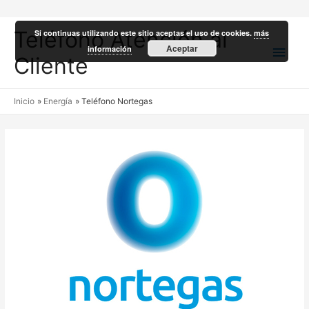
Teléfono Atención al
Si continuas utilizando este sitio aceptas el uso de cookies.
más
Men
Aceptar
información
Cliente
princ
Inicio
Energía
Teléfono Nortegas