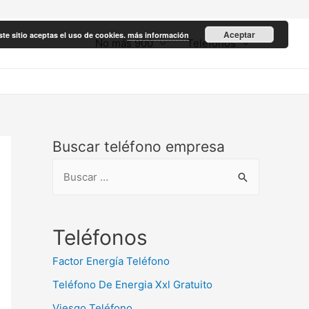
Aceptar
ste sitio aceptas el uso de cookies.
más información
No más 900
Teléfonos
Buscar teléfono empresa
B
u
s
c
Teléfonos
a
Factor Energía Teléfono
r
Teléfono De Energia Xxl Gratuito
:
Viesgo Teléfono