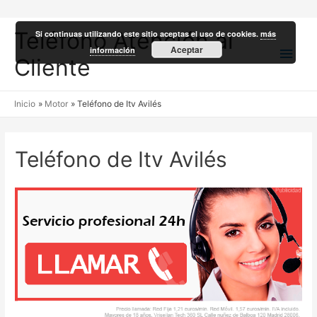
Teléfono Atención al
Si continuas utilizando este sitio aceptas el uso de cookies.
más
Men
Aceptar
información
Cliente
princ
Inicio
Motor
Teléfono de Itv Avilés
Teléfono de Itv Avilés