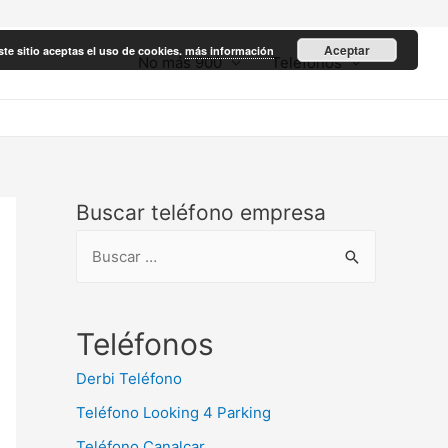
Aceptar
ste sitio aceptas el uso de cookies.
más información
No más 900
Teléfonos
Buscar teléfono empresa
B
u
s
c
Teléfonos
a
Derbi Teléfono
r
Teléfono Looking 4 Parking
:
Teléfono Canalcar