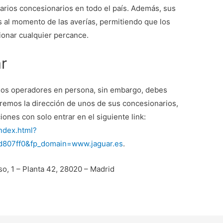
arios concesionarios en todo el país. Además, sus
s al momento de las averías, permitiendo que los
cionar cualquier percance.
r
 los operadores en persona, sin embargo, debes
aremos la dirección de unos de sus concesionarios,
ones con solo entrar en el siguiente link:
index.html?
807ff0&fp_domain=www.jaguar.es
.
so, 1 – Planta 42, 28020 – Madrid