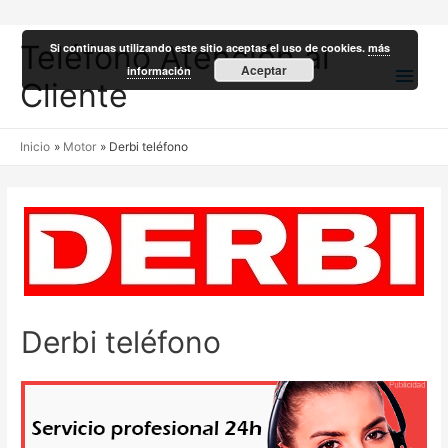
Teléfono Atención al
Si continuas utilizando este sitio aceptas el uso de cookies.
más
Men
Aceptar
información
Cliente
princ
Inicio
Motor
Derbi teléfono
Derbi teléfono