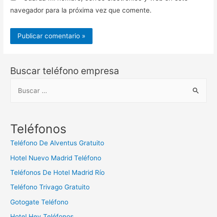
navegador para la próxima vez que comente.
Buscar teléfono empresa
B
u
s
c
Teléfonos
a
Teléfono De Alventus Gratuito
r
Hotel Nuevo Madrid Teléfono
:
Teléfonos De Hotel Madrid Río
Teléfono Trivago Gratuito
Gotogate Teléfono
Hotel Hey Teléfonos