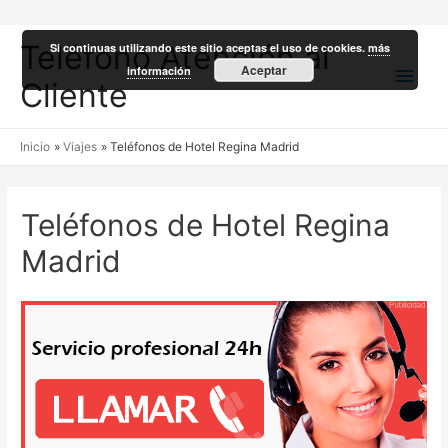
Teléfono Atención al
Si continuas utilizando este sitio aceptas el uso de cookies.
más
Men
Aceptar
información
Cliente
princ
Inicio
Viajes
Teléfonos de Hotel Regina Madrid
Teléfonos de Hotel Regina
Madrid