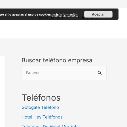
Aceptar
ste sitio aceptas el uso de cookies.
más información
No más 900
Teléfonos
Buscar teléfono empresa
B
u
s
c
Teléfonos
a
Gotogate Teléfono
r
Hotel Hey Teléfonos
:
Teléfonos De Hotel Murrieta