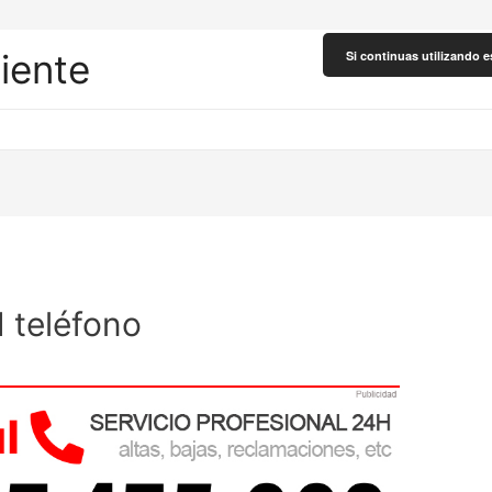
liente
Si continuas utilizando e
 teléfono