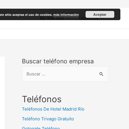
Aceptar
ste sitio aceptas el uso de cookies.
más información
No más 900
Teléfonos
Buscar teléfono empresa
B
u
s
c
Teléfonos
a
Teléfonos De Hotel Madrid Río
r
Teléfono Trivago Gratuito
:
Gotogate Teléfono