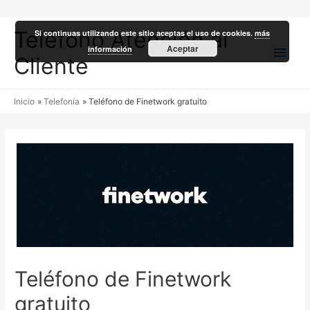
Teléfono Atención al
Si continuas utilizando este sitio aceptas el uso de cookies.
más
Men
Aceptar
información
Cliente
princ
Inicio
Telefonía
Teléfono de Finetwork gratuito
Teléfono de Finetwork
gratuito