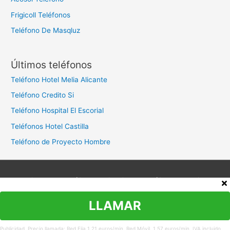
Frigicoll Teléfonos
Teléfono De Masqluz
Últimos teléfonos
Teléfono Hotel Melia Alicante
Teléfono Credito Si
Teléfono Hospital El Escorial
Teléfonos Hotel Castilla
Teléfono de Proyecto Hombre
Aviso legal
Política de privacidad
Política de cookies
Contacto
LLAMAR
Copyright © 2026
Teléfono Atención al Cliente
Publicidad. Precio llamada: Red Fija 1,21 euros/min. Red Móvil. 1,57 euros/min. IVA incluido.