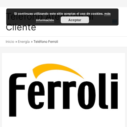
Teléfono Atención al
Si continuas utilizando este sitio aceptas el uso de cookies.
más
Men
Aceptar
información
Cliente
princ
Inicio
Energía
Teléfono Ferroli