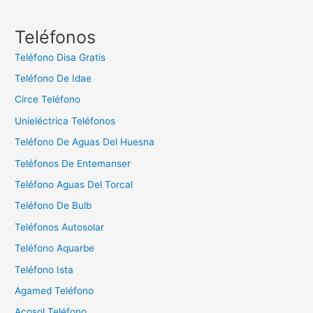
s
c
Teléfonos
a
Teléfono Disa Gratis
r
Teléfono De Idae
:
Circe Teléfono
Unieléctrica Teléfonos
Teléfono De Aguas Del Huesna
Teléfonos De Entemanser
Teléfono Aguas Del Torcal
Teléfono De Bulb
Teléfonos Autosolar
Teléfono Aquarbe
Teléfono Ista
Agamed Teléfono
Acosol Teléfono