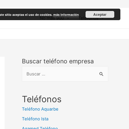
Aceptar
ste sitio aceptas el uso de cookies.
más información
No más 900
Teléfonos
Buscar teléfono empresa
B
u
s
c
Teléfonos
a
Teléfono Aquarbe
r
Teléfono Ista
:
Agamed Teléfono