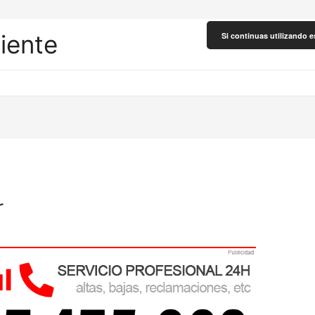
liente
Si continuas utilizando e
r