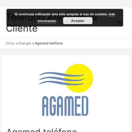
Teléfono Atención al
Si continuas utilizando este sitio aceptas el uso de cookies.
más
Men
Aceptar
información
Cliente
princ
Inicio
Energía
Agamed teléfono
Agamed teléfono