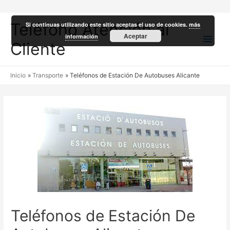
Teléfono Atención al
Si continuas utilizando este sitio aceptas el uso de cookies.
más
Men
Aceptar
información
Cliente
princ
Inicio
Transporte
Teléfonos de Estación De Autobuses Alicante
Teléfonos de Estación De