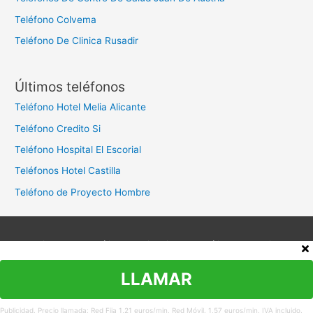
Teléfono Colvema
Teléfono De Clinica Rusadir
Últimos teléfonos
Teléfono Hotel Melia Alicante
Teléfono Credito Si
Teléfono Hospital El Escorial
Teléfonos Hotel Castilla
Teléfono de Proyecto Hombre
Aviso legal
Política de privacidad
Política de cookies
Contacto
LLAMAR
Copyright © 2026
Teléfono Atención al Cliente
Publicidad. Precio llamada: Red Fija 1,21 euros/min. Red Móvil. 1,57 euros/min. IVA incluido.