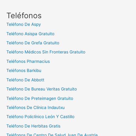
s
c
Teléfonos
a
Teléfono De Aspy
r
Teléfono Asispa Gratuito
:
Teléfono De Grefa Gratuito
Teléfono Médicos Sin Fronteras Gratuito
Teléfonos Pharmacius
Teléfonos Barkibu
Teléfono De Abbott
Teléfono De Bureau Veritas Gratuito
Teléfono De Preteimagen Gratuito
Teléfonos De Clínica Indautxu
Teléfono Policlínico León Y Castillo
Teléfono De Herbitas Gratis
Teléfonos De Centro De Salud Juan De Austria