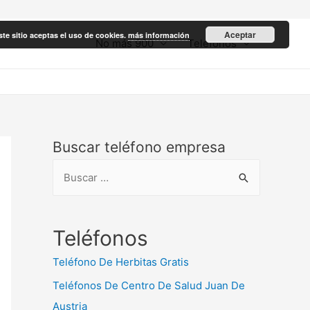
Aceptar
ste sitio aceptas el uso de cookies.
más información
No más 900
Teléfonos
Buscar teléfono empresa
B
u
s
c
Teléfonos
a
Teléfono De Herbitas Gratis
r
Teléfonos De Centro De Salud Juan De
:
Austria