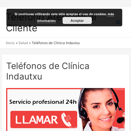
Teléfono Atención al
Si continuas utilizando este sitio aceptas el uso de cookies.
más
Men
Aceptar
información
Cliente
princ
Inicio
Salud
Teléfonos de Clínica Indautxu
Teléfonos de Clínica
Indautxu