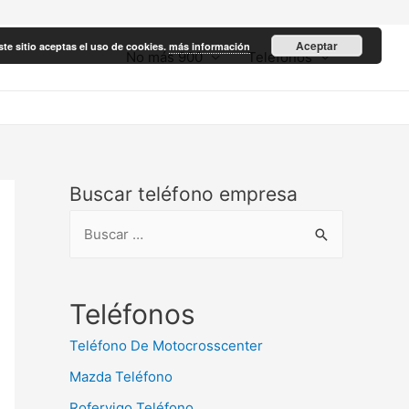
Aceptar
ste sitio aceptas el uso de cookies.
más información
No más 900
Teléfonos
Buscar teléfono empresa
B
u
s
c
Teléfonos
a
Teléfono De Motocrosscenter
r
Mazda Teléfono
:
Rofervigo Teléfono