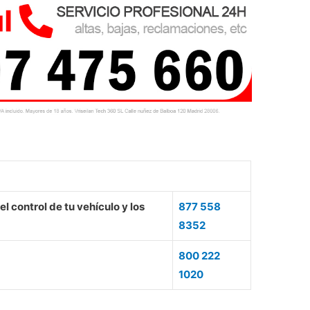
l control de tu vehículo y los
877 558
8352
800 222
1020