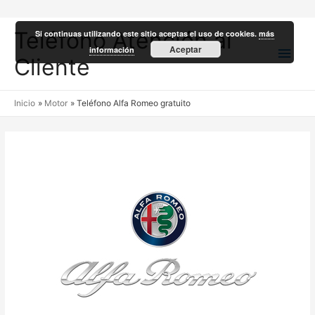
Teléfono Atención al
Si continuas utilizando este sitio aceptas el uso de cookies.
más
Men
Aceptar
información
Cliente
princ
Inicio
Motor
Teléfono Alfa Romeo gratuito