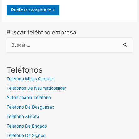
Buscar teléfono empresa
B
u
s
c
Teléfonos
a
Teléfono Midas Gratuito
r
Teléfonos De Neumaticoslider
:
Autohispania Teléfono
Teléfono De Desguasax
Teléfono Xlmoto
Teléfono De Endado
Teléfono De Signus