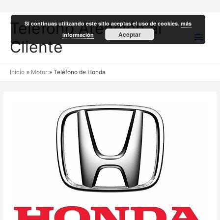
Teléfono Atención al
Si continuas utilizando este sitio aceptas el uso de cookies.
más
Men
Aceptar
información
Cliente
princ
Inicio
Motor
Teléfono de Honda