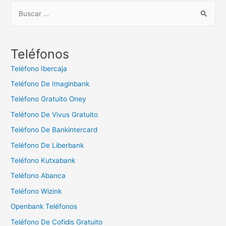
B
u
s
c
Teléfonos
a
Teléfono Ibercaja
r
Teléfono De Imaginbank
:
Teléfono Gratuito Oney
Teléfono De Vivus Gratuito
Teléfono De Bankintercard
Teléfono De Liberbank
Teléfono Kutxabank
Teléfono Abanca
Teléfono Wizink
Openbank Teléfonos
Teléfono De Cofidis Gratuito