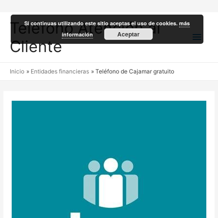
Teléfono Atención al
Si continuas utilizando este sitio aceptas el uso de cookies.
más
Men
Aceptar
información
Cliente
princ
Inicio
Entidades financieras
Teléfono de Cajamar gratuito