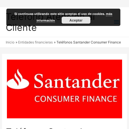
Teléfono Atención al
Si continuas utilizando este sitio aceptas el uso de cookies.
más
Men
Aceptar
información
Cliente
princ
Inicio
Entidades financieras
Teléfonos Santander Consumer Finance