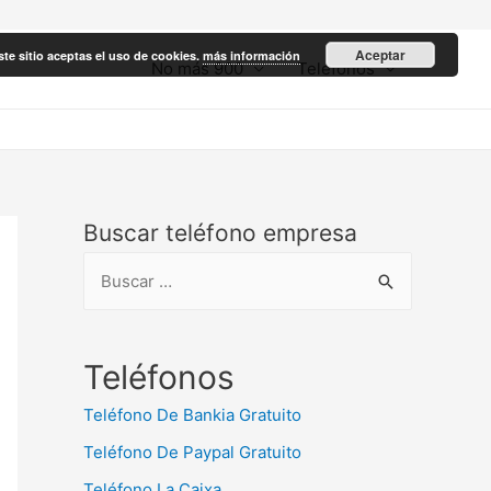
Aceptar
ste sitio aceptas el uso de cookies.
más información
No más 900
Teléfonos
Buscar teléfono empresa
B
u
s
c
Teléfonos
a
Teléfono De Bankia Gratuito
r
Teléfono De Paypal Gratuito
:
Teléfono La Caixa