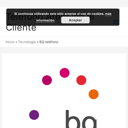
Teléfono Atención al
Si continuas utilizando este sitio aceptas el uso de cookies.
más
Men
Aceptar
información
Cliente
princ
Inicio
Tecnología
BQ teléfono