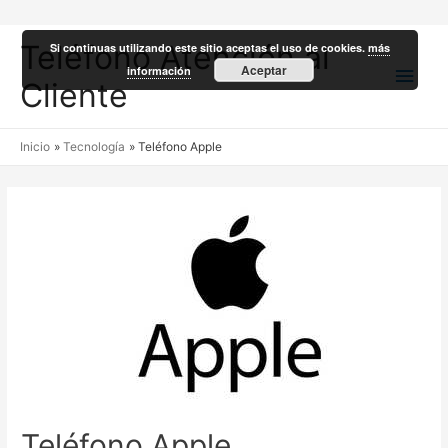
Teléfono Atención al
Si continuas utilizando este sitio aceptas el uso de cookies.
más
Men
Aceptar
información
Cliente
princ
Inicio
Tecnología
Teléfono Apple
Teléfono Apple