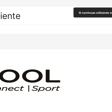
liente
Si continuas utilizando e
m