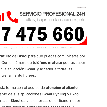
ratuito
de
Bkool
para que puedas comunicarte por
o. Con el número de
teléfono gratuito
podrás saber
n la aplicación
Bkool
y acceder a todas las
entrenamiento fitnees.
sta forma con el equipo de
atención al cliente
,
ento de sus aplicaciones
Bkool Cycling
y Bkool
entes .
Bkool
es una empresa de ciclismo indoor
mulador realista, entrenadores capacitados y