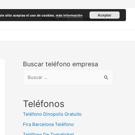
Aceptar
ste sitio aceptas el uso de cookies.
más información
No más 900
Teléfonos
Buscar teléfono empresa
B
u
s
c
Teléfonos
a
Teléfono Dinopolis Gratuito
r
Fira Barcelona Teléfono
:
Teléfono De Tomaticket