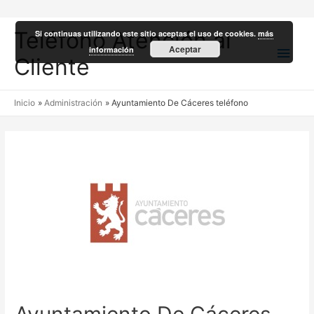
Teléfono Atención al
Si continuas utilizando este sitio aceptas el uso de cookies.
más
Men
Aceptar
información
Cliente
princ
Inicio
Administración
Ayuntamiento De Cáceres teléfono
Ayuntamiento De Cáceres