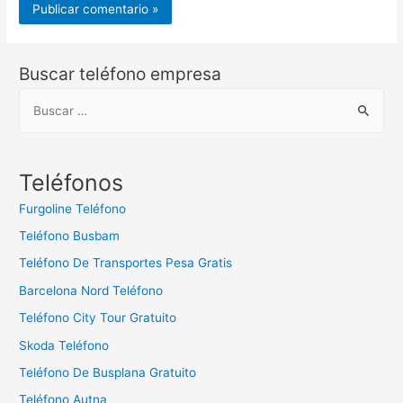
Buscar teléfono empresa
B
u
s
c
Teléfonos
a
Furgoline Teléfono
r
Teléfono Busbam
:
Teléfono De Transportes Pesa Gratis
Barcelona Nord Teléfono
Teléfono City Tour Gratuito
Skoda Teléfono
Teléfono De Busplana Gratuito
Teléfono Autna