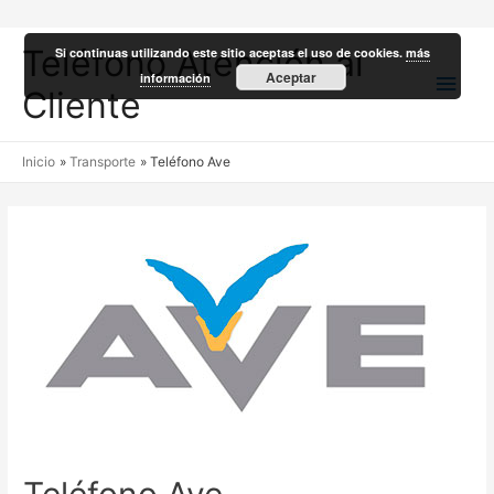
Teléfono Atención al
Si continuas utilizando este sitio aceptas el uso de cookies.
más
Men
Aceptar
información
Cliente
princ
Inicio
Transporte
Teléfono Ave
Teléfono Ave