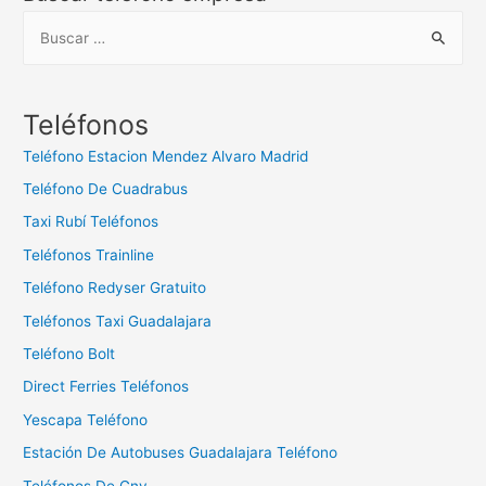
B
u
s
c
Teléfonos
a
Teléfono Estacion Mendez Alvaro Madrid
r
Teléfono De Cuadrabus
:
Taxi Rubí Teléfonos
Teléfonos Trainline
Teléfono Redyser Gratuito
Teléfonos Taxi Guadalajara
Teléfono Bolt
Direct Ferries Teléfonos
Yescapa Teléfono
Estación De Autobuses Guadalajara Teléfono
Teléfonos De Gnv