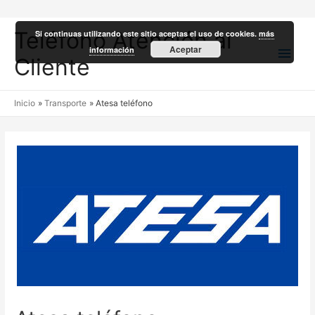
Teléfono Atención al
Si continuas utilizando este sitio aceptas el uso de cookies.
más
Men
Aceptar
información
Cliente
princ
Inicio
Transporte
Atesa teléfono