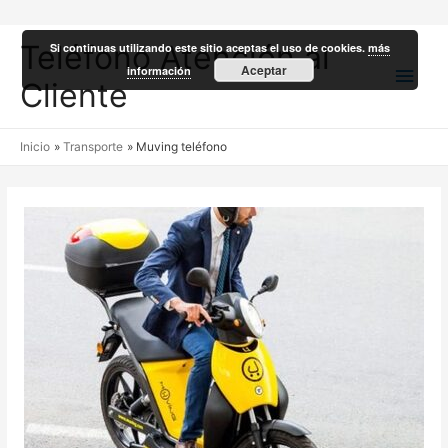
Teléfono Atención al
Si continuas utilizando este sitio aceptas el uso de cookies.
más
Men
Aceptar
información
Cliente
princ
Inicio
Transporte
Muving teléfono