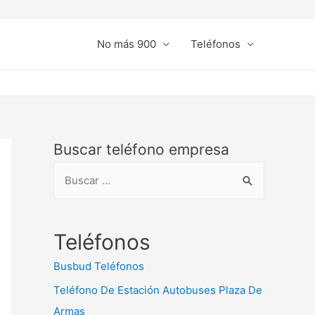
No más 900
Teléfonos
Buscar teléfono empresa
B
u
s
c
Teléfonos
a
Busbud Teléfonos
r
Teléfono De Estación Autobuses Plaza De
:
Armas