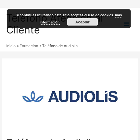
Teléfono Atención al
Si continuas utilizando este sitio aceptas el uso de cookies.
más
Men
Aceptar
información
Cliente
princ
Inicio
Formación
Teléfono de Audiolis