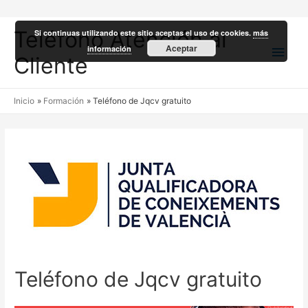
Teléfono Atención al
Si continuas utilizando este sitio aceptas el uso de cookies.
más
Men
Aceptar
información
Cliente
princ
Inicio
Formación
Teléfono de Jqcv gratuito
Teléfono de Jqcv gratuito