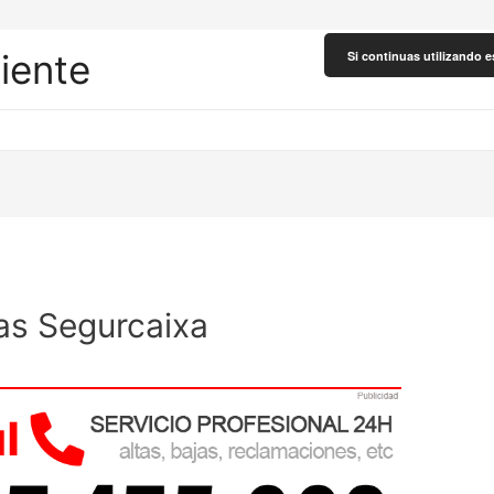
liente
Si continuas utilizando e
as Segurcaixa