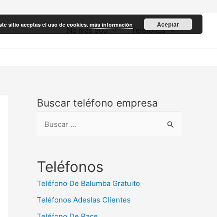
Aceptar
ste sitio aceptas el uso de cookies.
más información
No más 900
Teléfonos
Buscar teléfono empresa
B
u
s
c
Teléfonos
a
Teléfono De Balumba Gratuito
r
Teléfonos Adeslas Clientes
:
Teléfono De Race