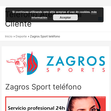
Teléfono Atención al
Si continuas utilizando este sitio aceptas el uso de cookies.
más
Men
Aceptar
información
Cliente
princ
Inicio
Deporte
Zagros Sport teléfono
Zagros Sport teléfono