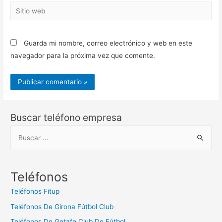
Sitio
web
Guarda mi nombre, correo electrónico y web en este
navegador para la próxima vez que comente.
Buscar teléfono empresa
B
u
s
c
Teléfonos
a
Teléfonos Fitup
r
Teléfonos De Girona Fútbol Club
:
Teléfonos De Getafe Club De Fútbol