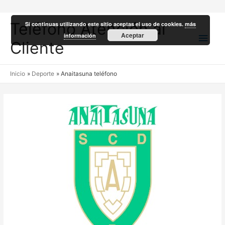
Teléfono Atención al
Si continuas utilizando este sitio aceptas el uso de cookies.
más
Men
Aceptar
información
Cliente
princ
Inicio
Deporte
Anaitasuna teléfono