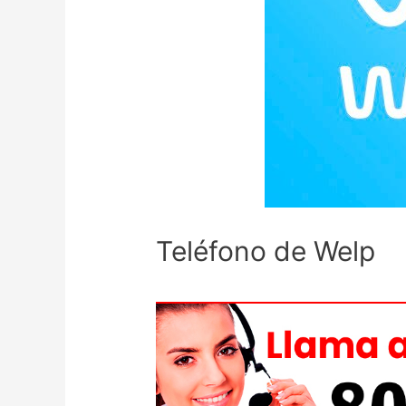
Teléfono de Welp