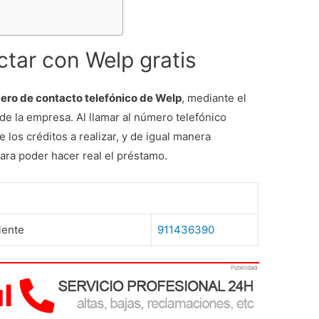
tar con Welp gratis
ro de contacto telefónico de Welp
, mediante el
de la empresa. Al llamar al número telefónico
 los créditos a realizar, y de igual manera
para poder hacer real el préstamo.
iente
911436390