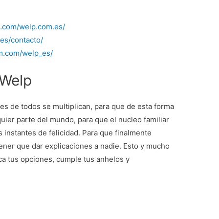
k.com/welp.com.es/
.es/contacto/
am.com/welp_es/
 Welp
es de todos se multiplican, para que de esta forma
quier parte del mundo, para que el nucleo familiar
 instantes de felicidad. Para que finalmente
ener que dar explicaciones a nadie. Esto y mucho
ica tus opciones, cumple tus anhelos y