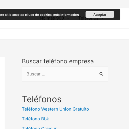
Aceptar
ste sitio aceptas el uso de cookies.
más información
No más 900
Teléfonos
Buscar teléfono empresa
B
u
s
c
Teléfonos
a
Teléfono Western Union Gratuito
r
Teléfono Bbk
:
Teléfono Cajasur