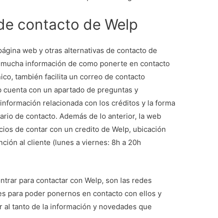
 de contacto de Welp
ágina web y otras alternativas de contacto de
e mucha información de como ponerte en contacto
ico, también facilita un correo de contacto
eb cuenta con un apartado de preguntas y
información relacionada con los créditos y la forma
ario de contacto. Además de lo anterior, la web
cios de contar con un credito de Welp, ubicación
nción al cliente (lunes a viernes: 8h a 20h
ntrar para contactar con Welp, son las redes
es para poder ponernos en contacto con ellos y
 al tanto de la información y novedades que