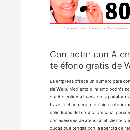
Contactar con Atenc
teléfono gratis de 
La empresa ofrece un número para con
de Welp
. Mediante el mismo podrás acl
credito online a través de la plataform
través del número telefónico anteriorme
solicitudes del credito personal perso
con asesores de atención al cliente que
dudas que tengas con la libertad de rea