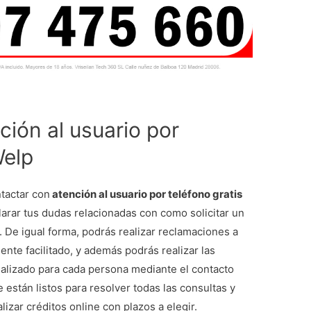
ión al usuario por
Welp
tactar con
atención al usuario por teléfono gratis
arar tus dudas relacionadas con como solicitar un
a. De igual forma, podrás realizar reclamaciones a
nte facilitado, y además podrás realizar las
nalizado para cada persona mediante el contacto
 están listos para resolver todas las consultas y
lizar créditos online con plazos a elegir.