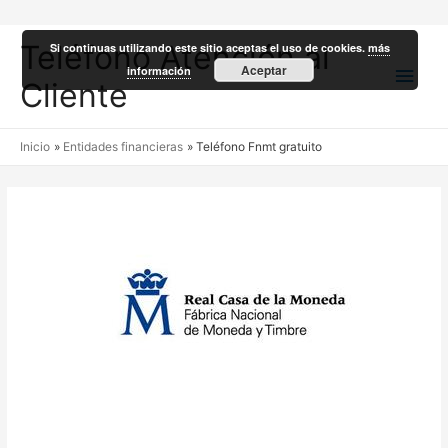
Teléfono Atención al
Si continuas utilizando este sitio aceptas el uso de cookies.
más
Men
Aceptar
información
Cliente
princ
Inicio
Entidades financieras
Teléfono Fnmt gratuito