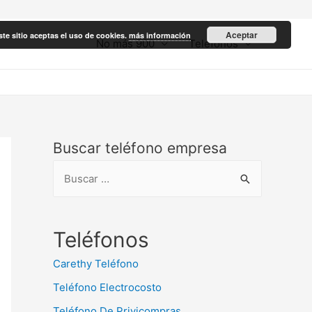
Aceptar
ste sitio aceptas el uso de cookies.
más información
No más 900
Teléfonos
Buscar teléfono empresa
B
u
s
c
Teléfonos
a
Carethy Teléfono
r
Teléfono Electrocosto
:
Teléfono De Privicompras