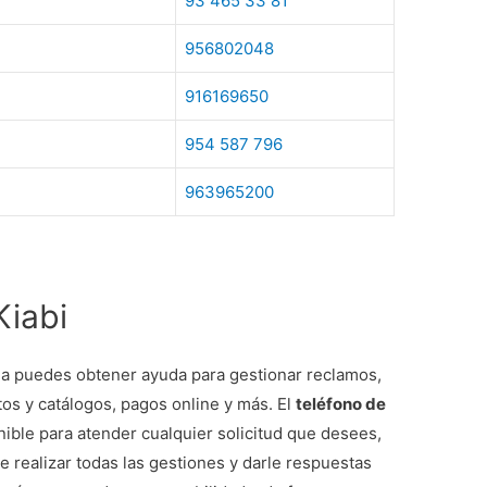
93 465 33 81
956802048
916169650
954 587 796
963965200
Kiabi
ia puedes obtener ayuda para gestionar reclamos,
os y catálogos, pagos online y más. El
teléfono de
ible para atender cualquier solicitud que desees,
 realizar todas las gestiones y darle respuestas