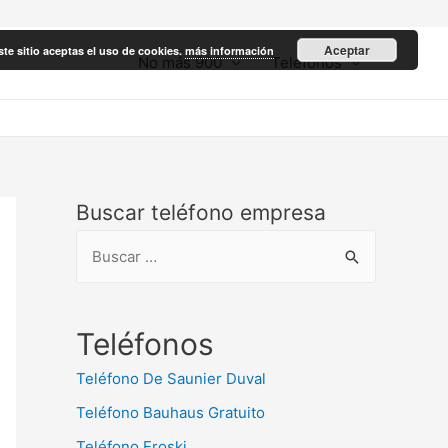
Aceptar
ste sitio aceptas el uso de cookies.
más información
No más 900
Teléfonos
Buscar teléfono empresa
B
u
s
c
Teléfonos
a
Teléfono De Saunier Duval
r
Teléfono Bauhaus Gratuito
:
Teléfono Eroski