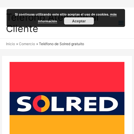
Teléfono Atención al
Si continuas utilizando este sitio aceptas el uso de cookies.
más
Men
Aceptar
información
Cliente
princ
Inicio
Comercio
Teléfono de Solred gratuito