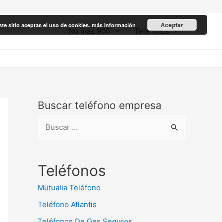
Aceptar
ste sitio aceptas el uso de cookies.
más información
No más 900
Teléfonos
Buscar teléfono empresa
B
u
s
c
Teléfonos
a
Mutualia Teléfono
r
Teléfono Atlantis
:
Teléfonos De Ges Seguros