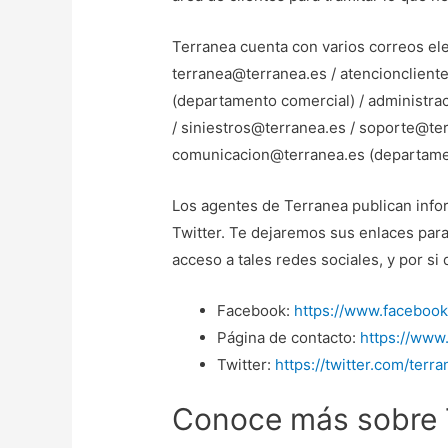
Terranea cuenta con varios correos el
terranea@terranea.es / atencionclien
(departamento comercial) / administra
/ siniestros@terranea.es / soporte@ter
comunicacion@terranea.es (departame
Los agentes de Terranea publican info
Twitter. Te dejaremos sus enlaces para 
acceso a tales redes sociales, y por si
Facebook:
https://www.faceboo
Página de contacto:
https://www
Twitter:
https://twitter.com/terr
Conoce más sobre 