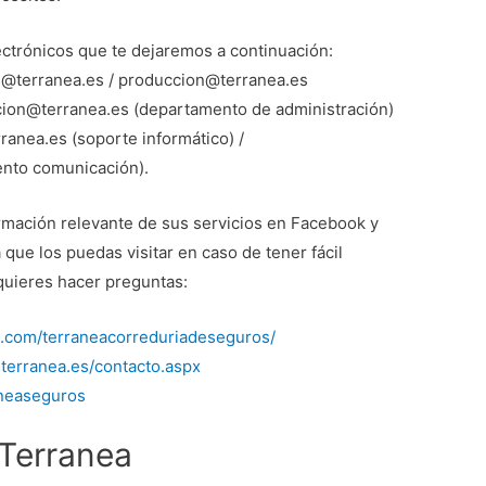
ectrónicos que te dejaremos a continuación:
te@terranea.es / produccion@terranea.es
cion@terranea.es (departamento de administración)
ranea.es (soporte informático) /
nto comunicación).
rmación relevante de sus servicios en Facebook y
que los puedas visitar en caso de tener fácil
 quieres hacer preguntas:
k.com/terraneacorreduriadeseguros/
.terranea.es/contacto.aspx
aneaseguros
Terranea