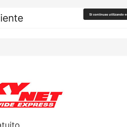
liente
Si continuas utilizando e
tuito