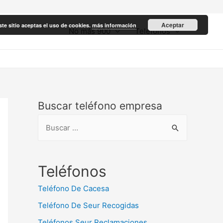
Aceptar
ste sitio aceptas el uso de cookies.
más información
No más 900
Teléfonos
Buscar teléfono empresa
B
u
s
c
Teléfonos
a
Teléfono De Cacesa
r
Teléfono De Seur Recogidas
:
Teléfonos Seur Reclamaciones