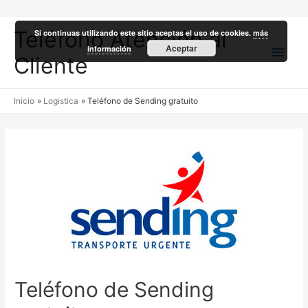
Teléfono Atención al
Si continuas utilizando este sitio aceptas el uso de cookies.
más
Men
Aceptar
información
Cliente
princ
Inicio
Logistica
Teléfono de Sending gratuito
Teléfono de Sending