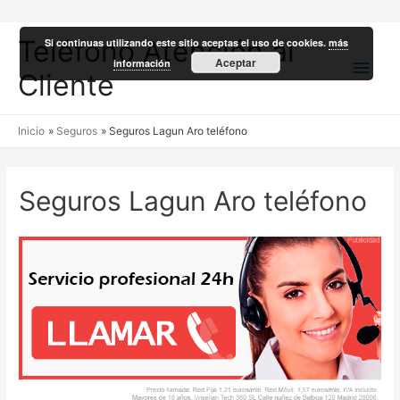
Teléfono Atención al
Si continuas utilizando este sitio aceptas el uso de cookies.
más
Men
Aceptar
información
Cliente
princ
Inicio
Seguros
Seguros Lagun Aro teléfono
Seguros Lagun Aro teléfono