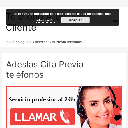
Teléfono Atención al
Si continuas utilizando este sitio aceptas el uso de cookies.
más
Men
Aceptar
información
Cliente
princ
Inicio
Seguros
Adeslas Cita Previa teléfonos
Adeslas Cita Previa
teléfonos