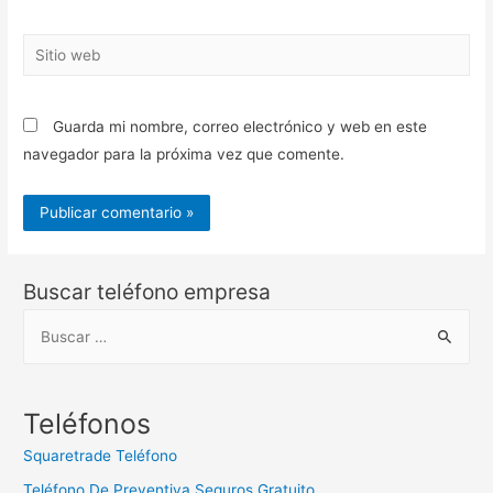
Sitio
web
Guarda mi nombre, correo electrónico y web en este
navegador para la próxima vez que comente.
Buscar teléfono empresa
B
u
s
c
Teléfonos
a
Squaretrade Teléfono
r
Teléfono De Preventiva Seguros Gratuito