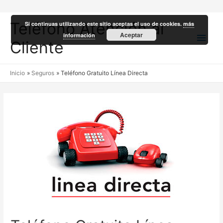
Teléfono Atención al
Si continuas utilizando este sitio aceptas el uso de cookies.
más
Men
Aceptar
información
Cliente
princ
Inicio
Seguros
Teléfono Gratuito Línea Directa