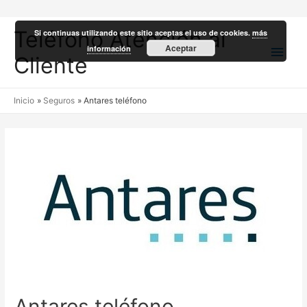
Teléfono Atención al
Si continuas utilizando este sitio aceptas el uso de cookies.
más
Men
Aceptar
información
Cliente
princ
Inicio
Seguros
Antares teléfono
Antares teléfono