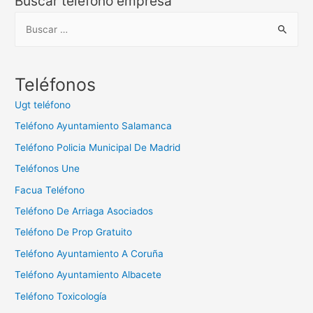
Buscar teléfono empresa
B
u
s
c
Teléfonos
a
Ugt teléfono
r
Teléfono Ayuntamiento Salamanca
:
Teléfono Policia Municipal De Madrid
Teléfonos Une
Facua Teléfono
Teléfono De Arriaga Asociados
Teléfono De Prop Gratuito
Teléfono Ayuntamiento A Coruña
Teléfono Ayuntamiento Albacete
Teléfono Toxicología