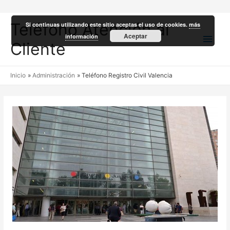
Teléfono Atención al
Si continuas utilizando este sitio aceptas el uso de cookies.
más
Men
Aceptar
información
Cliente
princ
Inicio
Administración
Teléfono Registro Civil Valencia