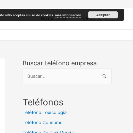
Aceptar
ste sitio aceptas el uso de cookies.
más información
No más 900
Teléfonos
Buscar teléfono empresa
B
u
s
c
Teléfonos
a
Teléfono Toxicología
r
Teléfono Consumo
:
Teléfono De Taxi Murcia